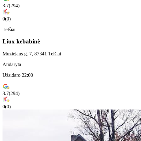
3.7
(
294
)
0
(
0
)
Telšiai
Liux kebabinė
Muziejaus g. 7, 87341 Telšiai
Atidaryta
Užsidaro 22:00
3.7
(
294
)
0
(
0
)