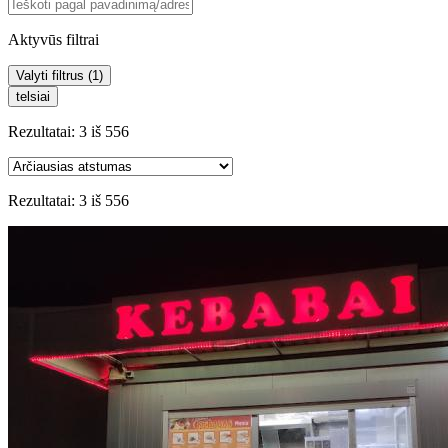
Aktyvūs filtrai
Valyti filtrus (
1
)
telsiai
Rezultatai:
3
iš
556
Rezultatai:
3
iš
556