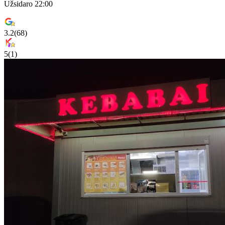
Užsidaro 22:00
3.2
(
68
)
5
(
1
)