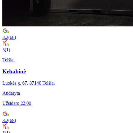
3.2
(
68
)
5
(
1
)
Telšiai
Kebabinė
Luokės g. 67, 87140 Telšiai
Atidaryta
Užsidaro 22:00
3.2
(
68
)
5
(
1
)