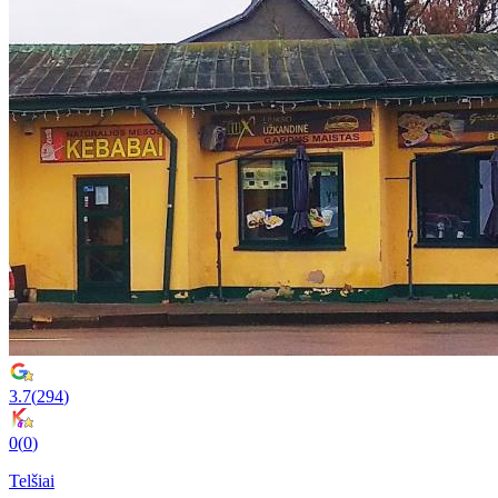
3.7
(
294
)
0
(
0
)
Telšiai