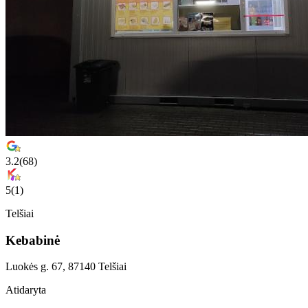
3.2
(
68
)
5
(
1
)
Telšiai
Kebabinė
Luokės g. 67, 87140 Telšiai
Atidaryta