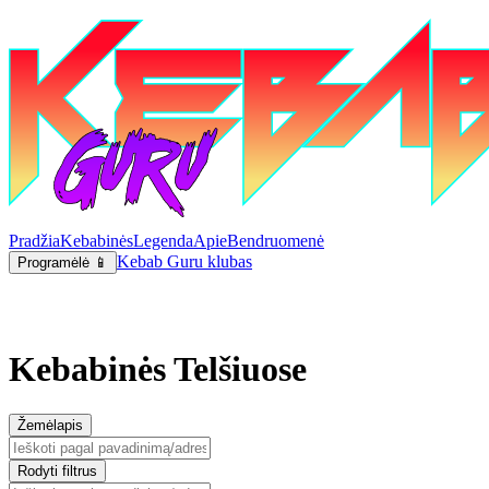
Pradžia
Kebabinės
Legenda
Apie
Bendruomenė
Kebab Guru klubas
Programėlė 📱
Kebabinės Telšiuose
Žemėlapis
Rodyti filtrus