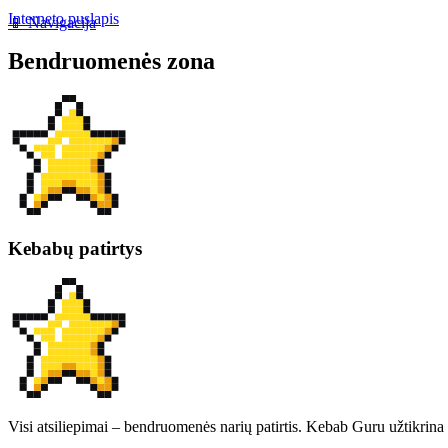
Interneto puslapis
📱 Navigacija
Bendruomenės zona
Kebabų patirtys
Visi atsiliepimai – bendruomenės narių patirtis. Kebab Guru užtikrina 