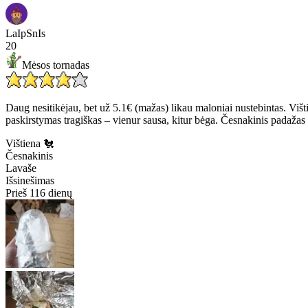
LaIpSnIs
20
Mėsos tornadas
Daug nesitikėjau, bet už 5.1€ (mažas) likau maloniai nustebintas. Višt
paskirstymas tragiškas – vienur sausa, kitur bėga. Česnakinis padažas g
Vištiena 🐔
Česnakinis
Lavaše
Išsinešimas
Prieš 116 dienų