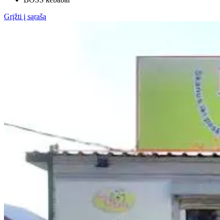
Grįžti į sąrašą