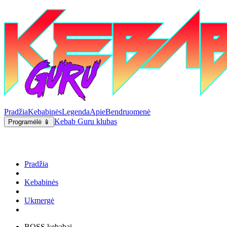
Pradžia
Kebabinės
Legenda
Apie
Bendruomenė
Kebab Guru klubas
Programėlė 📱
Pradžia
Kebabinės
Ukmergė
BOSS kebabai