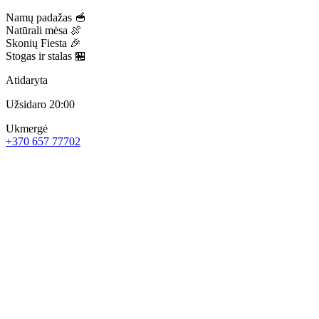
Namų padažas 🥣
Natūrali mėsa 🍖
Skonių Fiesta 🎉
Stogas ir stalas 🏪
Atidaryta
Užsidaro 20:00
Ukmergė
+370 657 77702