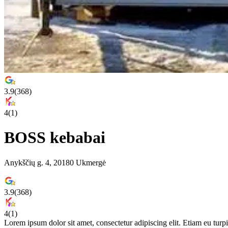
3.9
(
368
)
4
(
1
)
BOSS kebabai
Anykščių g. 4, 20180 Ukmergė
3.9
(
368
)
4
(
1
)
Lorem ipsum dolor sit amet, consectetur adipiscing elit. Etiam eu turpis