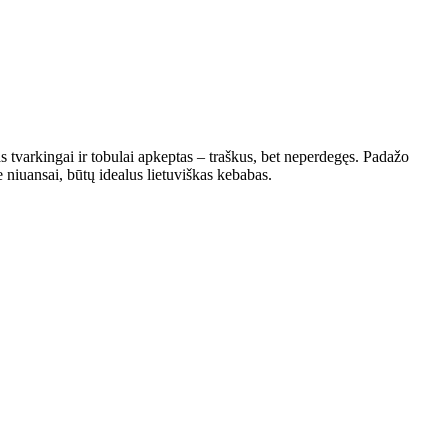
s tvarkingai ir tobulai apkeptas – traškus, bet neperdegęs. Padažo
e niuansai, būtų idealus lietuviškas kebabas.