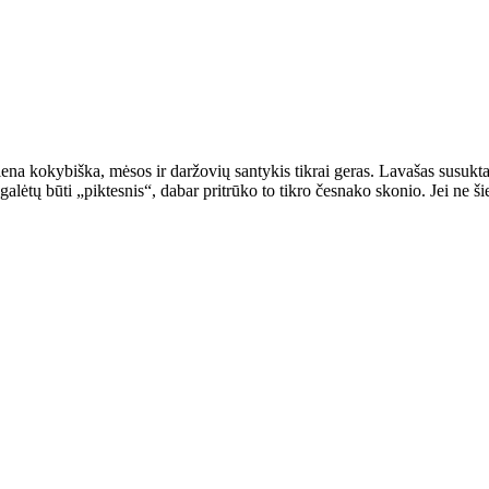
iena kokybiška, mėsos ir daržovių santykis tikrai geras. Lavašas susukta
alėtų būti „piktesnis“, dabar pritrūko to tikro česnako skonio. Jei ne ši