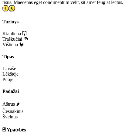
risus. Maecenas eget condimentum velit, sit amet feugiat lectus.
Turinys
Kiauliena 🐷
Traškučiai 🍟
Vištiena 🐔
Tipas
Lavaše
Lėkštėje
Pitoje
Padažai
Aštrus 🌶️
Česnakinis
Švelnus
🃏 Ypatybės