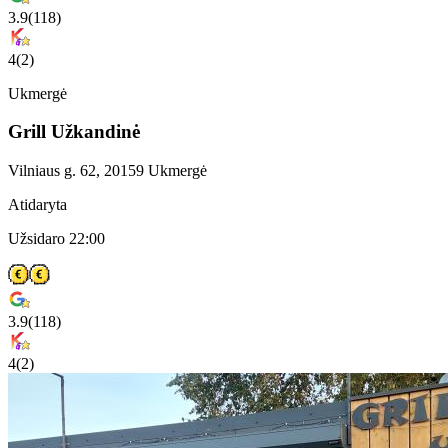
3.9
(
118
)
4
(
2
)
Ukmergė
Grill Užkandinė
Vilniaus g. 62, 20159 Ukmergė
Atidaryta
Užsidaro 22:00
3.9
(
118
)
4
(
2
)