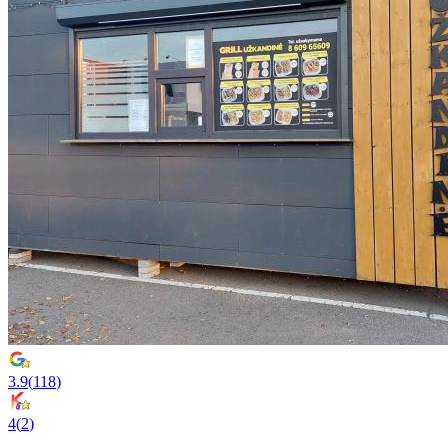
3.9
(
118
)
4
(
2
)