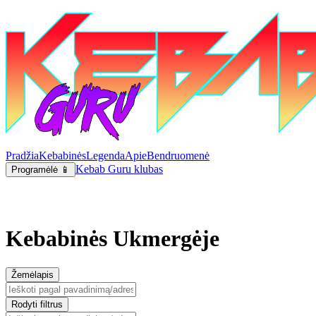
Pradžia
Kebabinės
Legenda
Apie
Bendruomenė
Kebab Guru klubas
Programėlė 📱
Kebabinės Ukmergėje
Žemėlapis
Rodyti filtrus