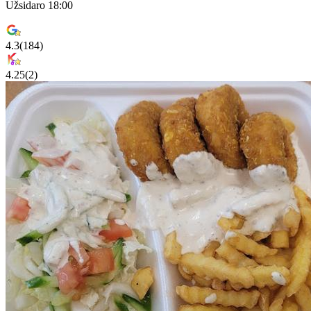
Užsidaro 18:00
4.3
(
184
)
4.25
(
2
)