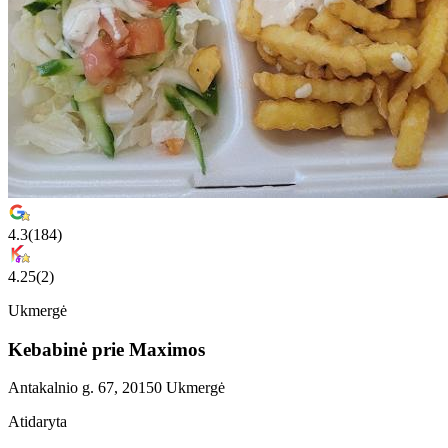
4.3
(
184
)
4.25
(
2
)
Ukmergė
Kebabinė prie Maximos
Antakalnio g. 67, 20150 Ukmergė
Atidaryta