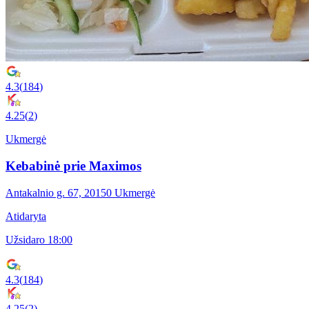
4.3
(
184
)
4.25
(
2
)
Ukmergė
Kebabinė prie Maximos
Antakalnio g. 67, 20150 Ukmergė
Atidaryta
Užsidaro 18:00
4.3
(
184
)
4.25
(
2
)