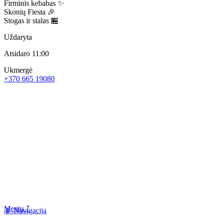
Firminis kebabas ✨
Skonių Fiesta 🎉
Stogas ir stalas 🏪
Uždaryta
Atsidaro 11:00
Ukmergė
+370 665 19080
Meniu ⤴
📱 Navigacija