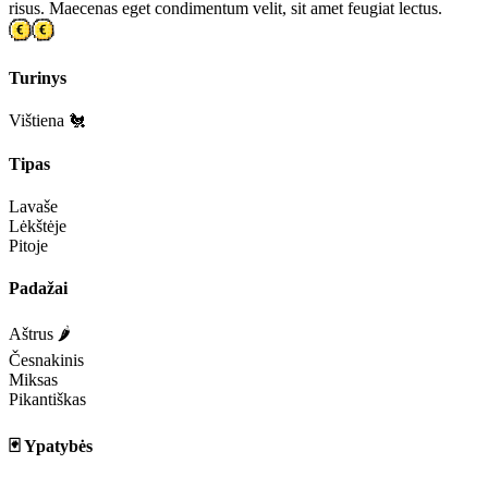
risus. Maecenas eget condimentum velit, sit amet feugiat lectus.
Turinys
Vištiena 🐔
Tipas
Lavaše
Lėkštėje
Pitoje
Padažai
Aštrus 🌶️
Česnakinis
Miksas
Pikantiškas
🃏 Ypatybės