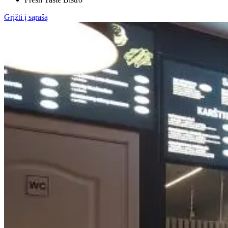
Grįžti į sąrašą