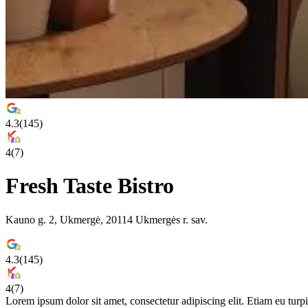
4.3
(
145
)
4
(
7
)
Fresh Taste Bistro
Kauno g. 2, Ukmergė, 20114 Ukmergės r. sav.
4.3
(
145
)
4
(
7
)
Lorem ipsum dolor sit amet, consectetur adipiscing elit. Etiam eu turpis