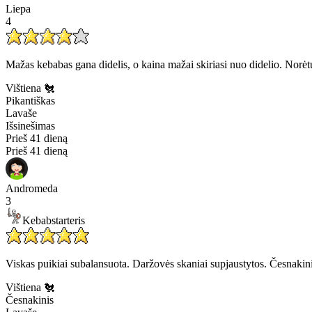
Liepa
4
Mažas kebabas gana didelis, o kaina mažai skiriasi nuo didelio. Norėt
Vištiena 🐔
Pikantiškas
Lavaše
Išsinešimas
Prieš 41 dieną
Prieš 41 dieną
Andromeda
3
Kebabstarteris
Viskas puikiai subalansuota. Daržovės skaniai supjaustytos. Česnakin
Vištiena 🐔
Česnakinis