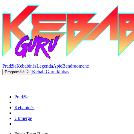
Pradžia
Kebabinės
Legenda
Apie
Bendruomenė
Kebab Guru klubas
Programėlė 📱
Pradžia
Kebabinės
Ukmergė
Fresh Taste Bistro